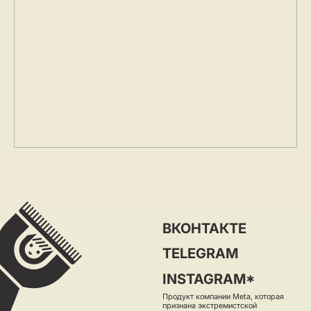
в самой ненавязчивой рассылке
Я даю согласие на получение e-mail рассылки
ПОДПИСАТЬСЯ
Скачивайте мобильное приложение
для записи в барбершоп и не только
GOOGLE PLAY
APPSTORE
2026 © ХОРОШИСТ
ПОЛИТИКА И ПРАВИЛА КОМПАНИИ
ПОЛИТИКА COOKIE